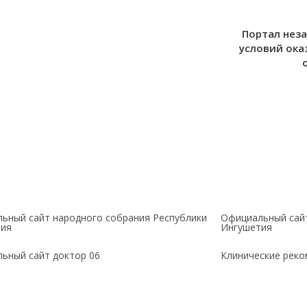
Портал нез
условий ока
ьный сайт народного собрания Республики
Официальный сай
тия
Ингушетия
ьный сайт доктор 06
Клинические рек