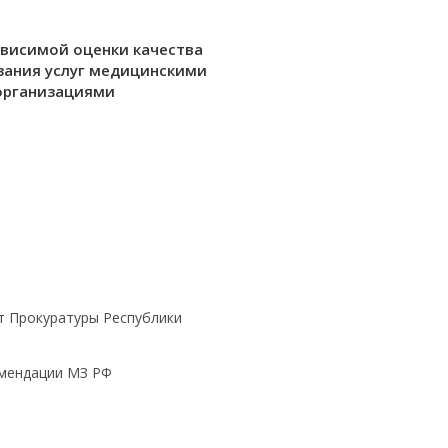
ависимой оценки качества
зания услуг медицинскими
организациями
т Прокуратуры Республики
омендации МЗ РФ