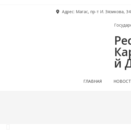
Адрес: Магас, пр-т И. Зязикова, 34
Государ
Ре
Ка
й 
ГЛАВНАЯ
НОВОС