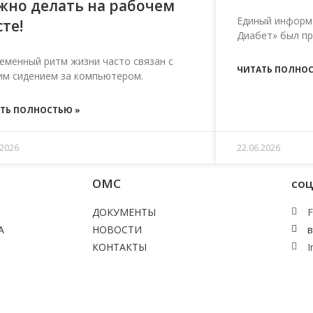
жно делать на рабочем
Единый информ
те!
Диабет» был пре
еменный ритм жизни часто связан с
ЧИТАТЬ ПОЛНОС
им сидением за компьютером.
ТЬ ПОЛНОСТЬЮ »
.2026
22.06.2026
ОМС
соц
ДОКУМЕНТЫ
F
А
НОВОСТИ
в
КОНТАКТЫ
I