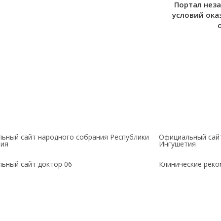
Портал нез
условий ока
ьный сайт народного собрания Республики
Официальный сай
тия
Ингушетия
ьный сайт доктор 06
Клинические рек