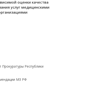
ависимой оценки качества
зания услуг медицинскими
организациями
т Прокуратуры Республики
омендации МЗ РФ