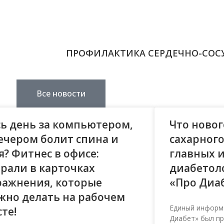
ПРОФИЛАКТИКА СЕРДЕЧНО-СОС
Все новости
сь день за компьютером,
Что новог
вечером болит спина и
сахарного
я? Фитнес в офисе:
главных 
брали в карточках
диабетоло
ражнения, которые
«Про Диа
жно делать на рабочем
Единый информ
те!
Диабет» был пре