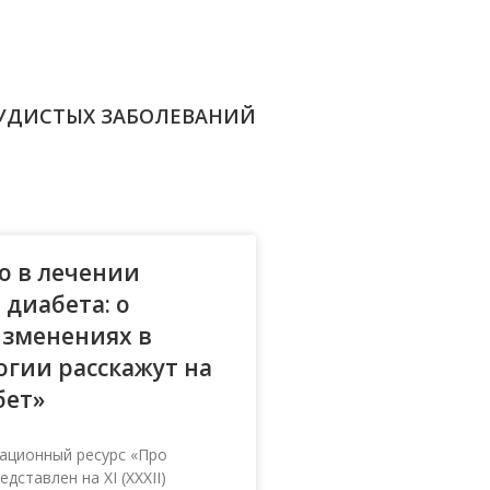
УДИСТЫХ ЗАБОЛЕВАНИЙ
о в лечении
 диабета: о
изменениях в
гии расскажут на
бет»
ационный ресурс «Про
дставлен на XI (XXXII)