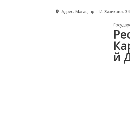
Адрес: Магас, пр-т И. Зязикова, 34
Государ
Ре
Ка
й 