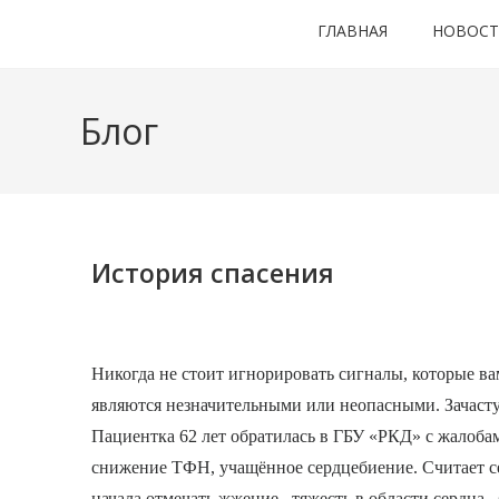
ГЛАВНАЯ
НОВОС
Блог
История спасения
Никогда не стоит игнорировать сигналы, которые вам
являются незначительными или неопасными. Зачасту
Пациентка 62 лет обратилась в ГБУ «РКД» с жалоба
снижение ТФН, учащённое сердцебиение. Считает себ
начала отмечать жжение , тяжесть в области сердца 