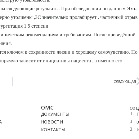
ны следуюющие результаты. При обследовании по данным Эхо-
ерно утолщены ,ЗС значительно пролабирует , частичный отрыв
гургитация 1.5 степени
 клиническим рекомендациям и требованиям. После проведённой
ояния.
ются ключом к сохранности жизни и хорошему самочувствию. Но
напрямую зависит от инициативы пациента , а именно его
СЛЕДУЮЩАЯ
ОМС
соц
ДОКУМЕНТЫ
F
А
НОВОСТИ
в
КОНТАКТЫ
I