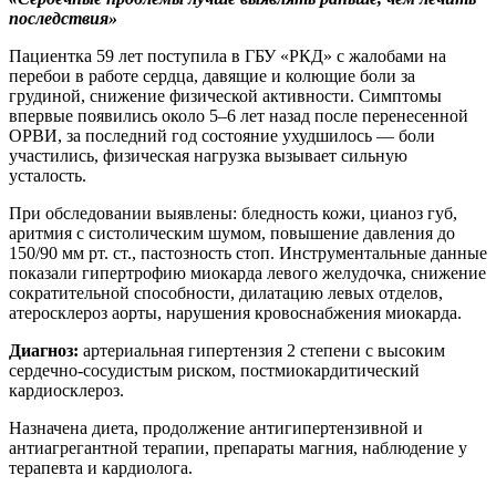
последствия»
Пациентка 59 лет поступила в ГБУ «РКД» с жалобами на
перебои в работе сердца, давящие и колющие боли за
грудиной, снижение физической активности. Симптомы
впервые появились около 5–6 лет назад после перенесенной
ОРВИ, за последний год состояние ухудшилось — боли
участились, физическая нагрузка вызывает сильную
усталость.
При обследовании выявлены: бледность кожи, цианоз губ,
аритмия с систолическим шумом, повышение давления до
150/90 мм рт. ст., пастозность стоп. Инструментальные данные
показали гипертрофию миокарда левого желудочка, снижение
сократительной способности, дилатацию левых отделов,
атеросклероз аорты, нарушения кровоснабжения миокарда.
Диагноз:
артериальная гипертензия 2 степени с высоким
сердечно-сосудистым риском, постмиокардитический
кардиосклероз.
Назначена диета, продолжение антигипертензивной и
антиагрегантной терапии, препараты магния, наблюдение у
терапевта и кардиолога.