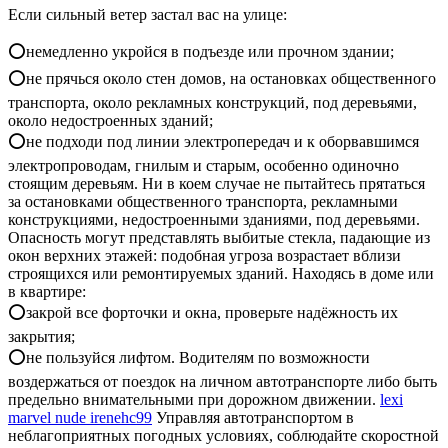
Если сильный ветер застал вас на улице:
⭕немедленно укройся в подъезде или прочном здании;
⭕не прячься около стен домов, на остановках общественного
транспорта, около рекламных конструкций, под деревьями,
около недостроенных зданий;
⭕не подходи под линии электропередач и к оборвавшимся
электропроводам, гнилым и старым, особенно одиночно
стоящим деревьям. Ни в коем случае не пытайтесь прятаться
за остановками общественного транспорта, рекламными
конструкциями, недостроенными зданиями, под деревьями.
Опасность могут представлять выбитые стекла, падающие из
окон верхних этажей: подобная угроза возрастает вблизи
строящихся или ремонтируемых зданий. Находясь в доме или
в квартире:
⭕закрой все форточки и окна, проверьте надёжность их
закрытия;
⭕не пользуйся лифтом. Водителям по возможности
воздержаться от поездок на личном автотранспорте либо быть
предельно внимательными при дорожном движении.
lexi
marvel nude irenehc99
Управляя автотранспортом в
неблагоприятных погодных условиях, соблюдайте скоростной